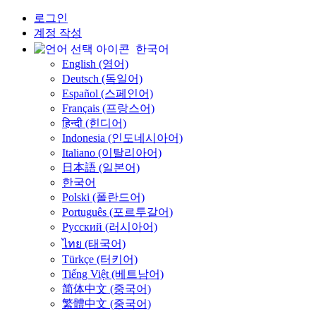
로그인
계정 작성
한국어
English (영어)
Deutsch (독일어)
Español (스페인어)
Français (프랑스어)
हिन्दी (힌디어)
Indonesia (인도네시아어)
Italiano (이탈리아어)
日本語 (일본어)
한국어
Polski (폴란드어)
Português (포르투갈어)
Русский (러시아어)
ไทย (태국어)
Türkçe (터키어)
Tiếng Việt (베트남어)
简体中文 (중국어)
繁體中文 (중국어)