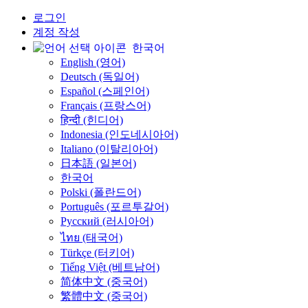
로그인
계정 작성
한국어
English (영어)
Deutsch (독일어)
Español (스페인어)
Français (프랑스어)
हिन्दी (힌디어)
Indonesia (인도네시아어)
Italiano (이탈리아어)
日本語 (일본어)
한국어
Polski (폴란드어)
Português (포르투갈어)
Русский (러시아어)
ไทย (태국어)
Türkçe (터키어)
Tiếng Việt (베트남어)
简体中文 (중국어)
繁體中文 (중국어)