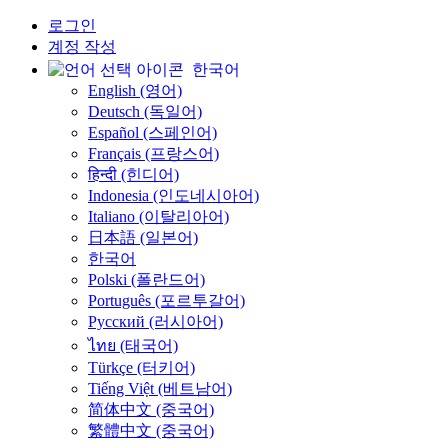
로그인
계정 작성
한국어
English (영어)
Deutsch (독일어)
Español (스페인어)
Français (프랑스어)
हिन्दी (힌디어)
Indonesia (인도네시아어)
Italiano (이탈리아어)
日本語 (일본어)
한국어
Polski (폴란드어)
Português (포르투갈어)
Русский (러시아어)
ไทย (태국어)
Türkçe (터키어)
Tiếng Việt (베트남어)
简体中文 (중국어)
繁體中文 (중국어)